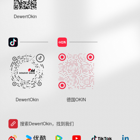
DewertOkin
DewertOkin
德国OKIN
搜索DewertOkin，找到我们